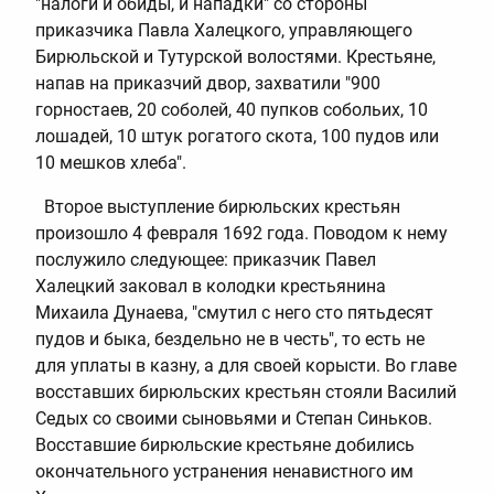
"налоги и обиды, и нападки" со стороны
приказчика Павла Халецкого, управляющего
Бирюльской и Тутурской волостями. Крестьяне,
напав на приказчий двор, захватили "900
горностаев, 20 соболей, 40 пупков собольих, 10
лошадей, 10 штук рогатого скота, 100 пудов или
10 мешков хлеба".
Второе выступление бирюльских крестьян
произошло 4 февраля 1692 года. Поводом к нему
послужило следующее: приказчик Павел
Халецкий заковал в колодки крестьянина
Михаила Дунаева, "смутил с него сто пятьдесят
пудов и быка, бездельно не в честь", то есть не
для уплаты в казну, а для своей корысти. Во главе
восставших бирюльских крестьян стояли Василий
Седых со своими сыновьями и Степан Синьков.
Восставшие бирюльские крестьяне добились
окончательного устранения ненавистного им