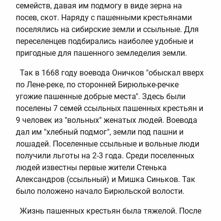
семейств, давая им подмогу в виде зерна на
посев, скот. Наряду с пашенными крестьянами
поселялись на сибирские земли и ссыльные. Для
переселенцев подбирались наиболее удобные и
пригодные для пашенного земледелия земли.
Так в 1668 году воевода Оничков "обыскал вверх
по Лене-реке, по сторонней Бирюльке-речке
угожие пашенные добрые места". Здесь были
поселены 7 семей ссыльных пашенных крестьян и
9 человек из "вольных" женатых людей. Воевода
дал им "хлебный подмог", земли под пашни и
лошадей. Поселенные ссыльные и вольные люди
получили льготы на 2-3 года. Среди поселенных
людей известны первые жители Стенька
Александров (ссыльный) и Мишка Синьков. Так
было положено начало Бирюльской волости.
Жизнь пашенных крестьян была тяжелой. После