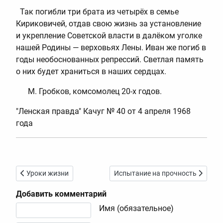
Так погибли три брата из четырёх в семье
Кириковичей, отдав свою жизнь за установление
и укрепление Советской власти в далёком уголке
нашей Родины — верховьях Лены. Иван же погиб в
годы необоснованных репрессий. Светлая память
о них будет храниться в наших сердцах.
М. Гробков, комсомолец 20-х годов.
"Ленская правда" Качуг № 40 от 4 апреля 1968
года
Предыдущий: Уроки жизни
Следующий: Испытание на прочн
Уроки жизни
Испытание на прочность
Добавить комментарий
Текст комментария
Имя (обязательное)