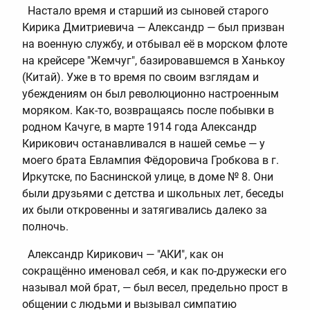
Настало время и старший из сыновей старого
Кирика Дмитриевича — Александр — был призван
на военную службу, и отбывал её в морском флоте
на крейсере "Жемчуг", базировавшемся в Ханькоу
(Китай). Уже в то время по своим взглядам и
убеждениям он был революционно настроенным
моряком. Как-то, возвращаясь после побывки в
родном Качуге, в марте 1914 года Александр
Кирикович останавливался в нашей семье — у
моего брата Евлампия Фёдоровича Гробкова в г.
Иркутске, по Баснинской улице, в доме № 8. Они
были друзьями с детства и школьных лет, беседы
их были откровенны и затягивались далеко за
полночь.
Александр Кирикович — "АКИ", как он
сокращённо именовал себя, и как по-дружески его
называл мой брат, — был весел, предельно прост в
общении с людьми и вызывал симпатию